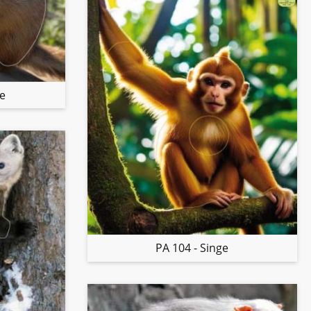
te
PA 104 - Singe