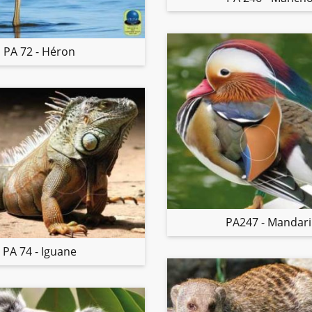
PA 72 - Héron
PA247 - Mandar
PA 74 - Iguane