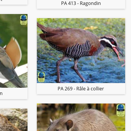
PA 413 - Ragondin
PA 269 - Râle à collier
in