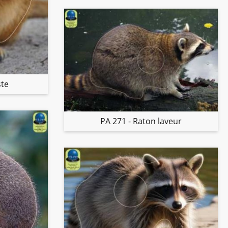
ste
PA 271 - Raton laveur