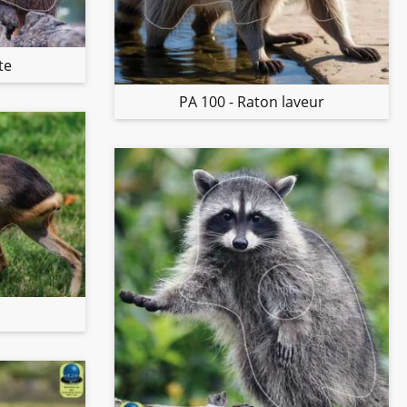
te
PA 100 - Raton laveur