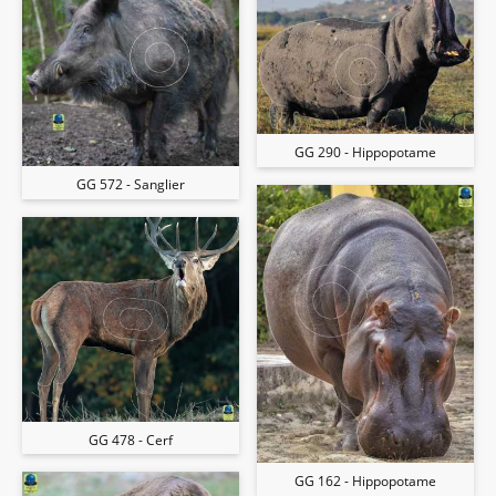
GG 290 - Hippopotame
GG 572 - Sanglier
GG 478 - Cerf
GG 162 - Hippopotame