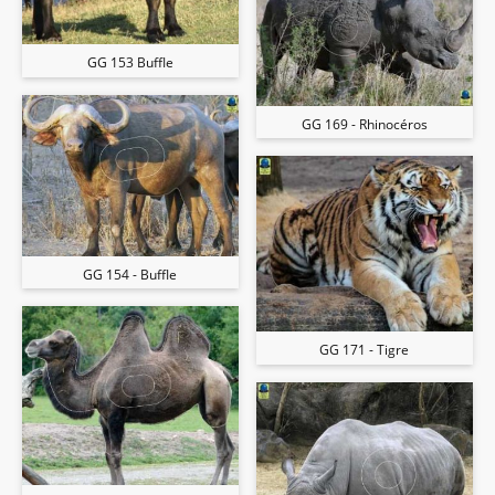
GG 153 Buffle
GG 169 - Rhinocéros
GG 154 - Buffle
GG 171 - Tigre