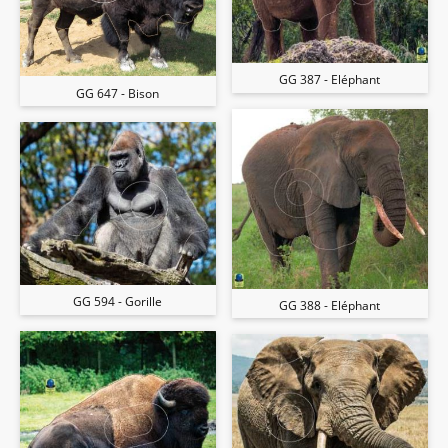
GG 387 - Eléphant
GG 647 - Bison
GG 594 - Gorille
GG 388 - Eléphant