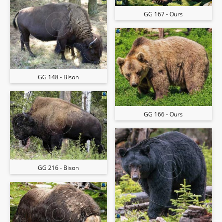
GG 167 - Ours
GG 148 - Bison
GG 166 - Ours
GG 216 - Bison