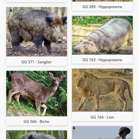
GG 289 - Hippopotame
GG 163 - Hippopotame
GG 571 - Sanglier
GG 164 - Lion
GG 566 - Biche