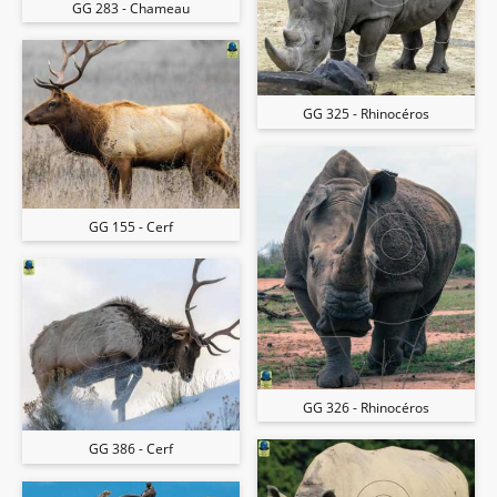
GG 283 - Chameau
GG 325 - Rhinocéros
GG 155 - Cerf
GG 326 - Rhinocéros
GG 386 - Cerf