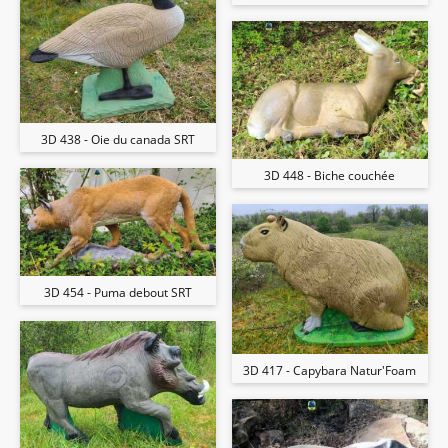
3D 438 - Oie du canada SRT
3D 448 - Biche couchée
3D 454 - Puma debout SRT
3D 417 - Capybara Natur'Foam