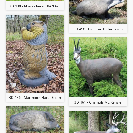
3D 439 - Phacochère CRAN target
3D 458 - Blaireau Natur'Foam
3D 436 - Marmotte Natur'Foam
3D 461 - Chamois Mc Kenzie