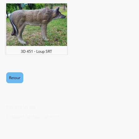
3D 451 - Loup SRT
Retour
Mentions légales
©AI2M - 350 823 027 RCS
Aurillac -
Conditions Générales de vente
Blason générés à partir d'images
Aucune donnée personnelle
libres de droits CC0
collectée