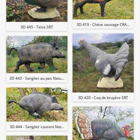
3D 419 - Chève sauvage CRAN targe
3D 445 - Tetra SRT
3D 443 - Sanglier au pas Natur'Foam
3D 420 - Coq de bruyère SRT
3D 444 - Sanglier courant Natur'Foam