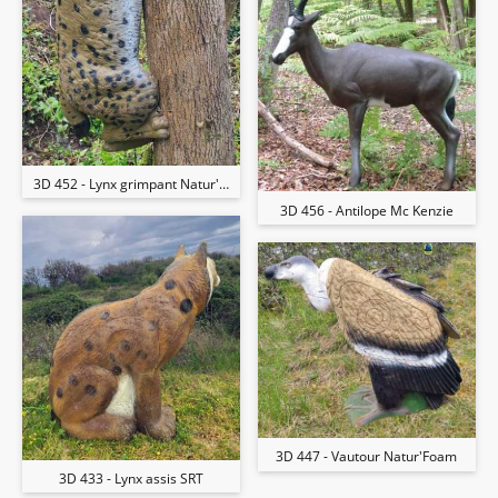
3D 452 - Lynx grimpant Natur'Foam
3D 456 - Antilope Mc Kenzie
3D 447 - Vautour Natur'Foam
3D 433 - Lynx assis SRT