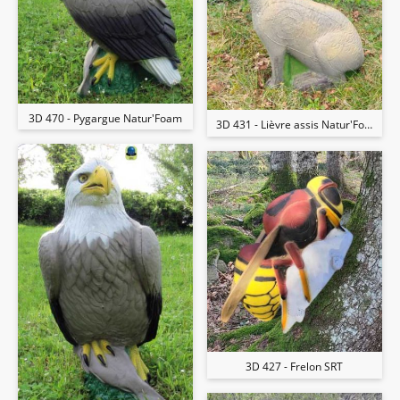
3D 470 - Pygargue Natur'Foam
3D 431 - Lièvre assis Natur'Foam
3D 427 - Frelon SRT