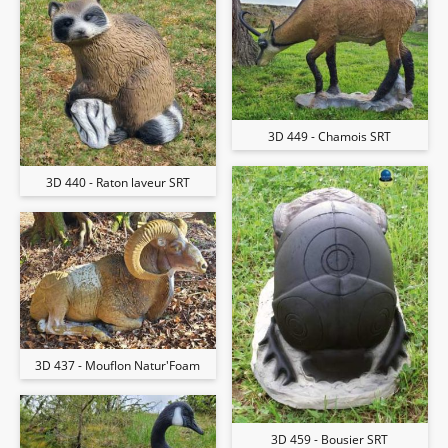
3D 449 - Chamois SRT
3D 440 - Raton laveur SRT
3D 437 - Mouflon Natur'Foam
3D 459 - Bousier SRT