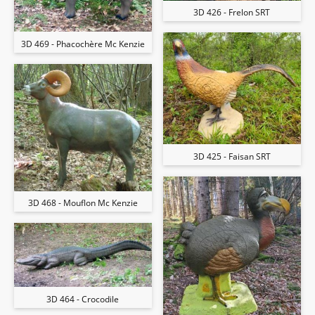
3D 426 - Frelon SRT
3D 469 - Phacochère Mc Kenzie
3D 425 - Faisan SRT
3D 468 - Mouflon Mc Kenzie
3D 464 - Crocodile