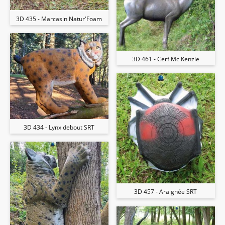
3D 435 - Marcasin Natur'Foam
3D 461 - Cerf Mc Kenzie
3D 434 - Lynx debout SRT
3D 457 - Araignée SRT