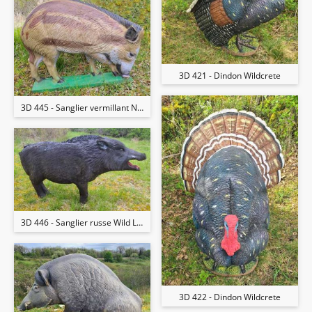
3D 421 - Dindon Wildcrete
3D 445 - Sanglier vermillant Natur'Foam
3D 446 - Sanglier russe Wild Life
3D 422 - Dindon Wildcrete