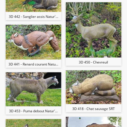
3D 442 - Sanglier assis Natur'Foam
3D 450 - Chevreuil
3D 441 - Renard courant Natur'Foam
3D 418 - Chat sauvage SRT
3D 453 - Puma debout Natur'Foam